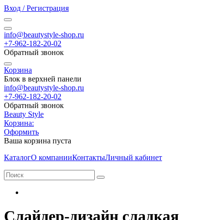
Вход / Регистрация
info@beautystyle-shop.ru
+7-962-182-20-02
Обратный звонок
Корзина
Блок в верхней панели
info@beautystyle-shop.ru
+7-962-182-20-02
Обратный звонок
Beauty Style
Корзина:
Оформить
Ваша корзина пуста
Каталог
О компании
Контакты
Личный кабинет
Слайдер-дизайн сладкая