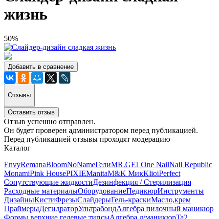
жизнь
50%
Добавить в сравнение
Отзывы
Оставить отзыв
Отзыв успешно отправлен.
Он будет проверен администратором перед публикацией.
Перед публикацией отзывы проходят модерацию
Каталог
Envy
Remana
Bloom
NoName
Гели
MR.GEL
One Nail
Nail Republic
Monami
Pink House
PIXIE
Manita
M&K Мик
Klio
iPerfect
Сопутствующие жидкости
Дезинфекция / Стерилизация
Расходные материалы
Оборудование
Педикюр
Инструменты
Дизайны
Кисти
Фрезы
Слайдеры
Гель-краски
Масло,крем
Праймеры
Дегидратор
Ультрабонд
Алгебра пилочный маникюр
Формы верхние,гелевые типсы
Алгебра д/маникюр
Ta2