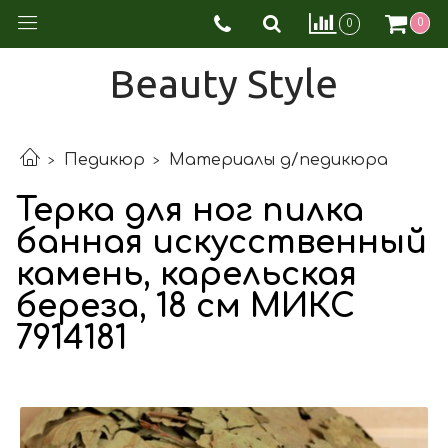
0
0
Beauty Style
Педикюр
Материалы д/педикюра
Терка для ног пилка
банная искусственный
камень, карельская
береза, 18 см МИКС
7914181